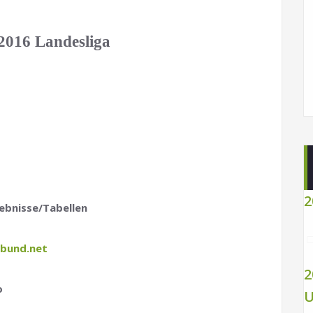
2016 Landesliga
2
ebnisse/Tabellen
bund.net
2
o
U