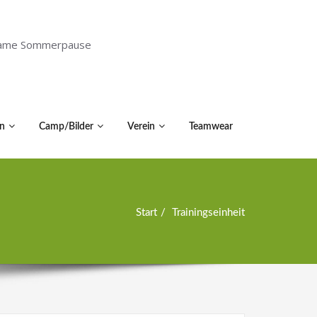
holsame Sommerpause
n
Camp/Bilder
Verein
Teamwear
Start
Trainingseinheit