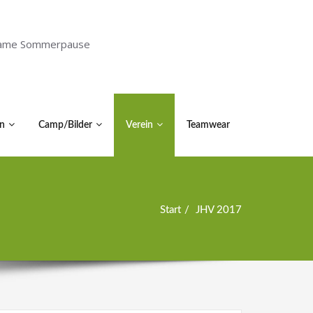
holsame Sommerpause
n
Camp/Bilder
Verein
Teamwear
Start
JHV 2017