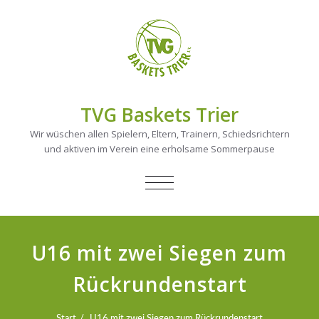
TVG Baskets Trier
Wir wüschen allen Spielern, Eltern, Trainern, Schiedsrichtern
und aktiven im Verein eine erholsame Sommerpause
NAVIGATION
UMSCHALTEN
U16 mit zwei Siegen zum
Rückrundenstart
Start
U16 mit zwei Siegen zum Rückrundenstart