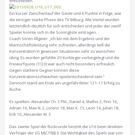
entschieden.
Ein kurzer Zwischenlauf der Gäste und 6 Punkte in Folge, war
die einziger starke Phase des TV Bitburg. Alle Viertel wurden
letztendlich deutlich für sich entschieden und jeder der zwölf
Spieler konnte sich in die Scoringliste eintragen.
Coach Sören Allgeier: „Ich bin mit dem Ergebnis und der
Mannschaftsleistung sehr zufrieden, allerdings ließ die
Konzentration in gewissen Situationen sehr zu wünschen
übrig. Es wurden gefühlte 20 Korbleger vorbeigelegt und die
Freiwurfquote (7/20) war auch nicht besonders erfreulich.
Gegen stärkere Gegner können diese
Konzentrationsschwächen spielentscheidend sein.“
Dennoch stand am Ende ein ungefährdeter 121-17 Erfolg zu
Buche.
Es spielten: Alexander Ch. 3 Pkt., Daniel 4, Mathis 2, Finn 16,
Adrian 16, Max N. 2, Lorenz 18, Max K. 15, Leon 14, Julian 18,
Erik 10, Alexander M. 3
Das zweite Spiel der Rückrunde bestritt die U16 beim direkten
Verfolger der SG MJC/TBB II. Die Wichtigkeit des Spiels war von