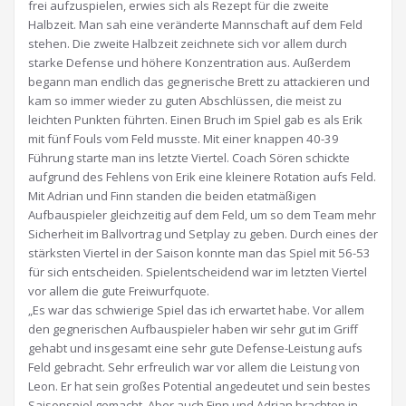
frei aufzuspielen, erwies sich als Rezept für die zweite
Halbzeit. Man sah eine veränderte Mannschaft auf dem Feld
stehen. Die zweite Halbzeit zeichnete sich vor allem durch
starke Defense und höhere Konzentration aus. Außerdem
begann man endlich das gegnerische Brett zu attackieren und
kam so immer wieder zu guten Abschlüssen, die meist zu
leichten Punkten führten. Einen Bruch im Spiel gab es als Erik
mit fünf Fouls vom Feld musste. Mit einer knappen 40-39
Führung starte man ins letzte Viertel. Coach Sören schickte
aufgrund des Fehlens von Erik eine kleinere Rotation aufs Feld.
Mit Adrian und Finn standen die beiden etatmäßigen
Aufbauspieler gleichzeitig auf dem Feld, um so dem Team mehr
Sicherheit im Ballvortrag und Setplay zu geben. Durch eines der
stärksten Viertel in der Saison konnte man das Spiel mit 56-53
für sich entscheiden. Spielentscheidend war im letzten Viertel
vor allem die gute Freiwurfquote.
„Es war das schwierige Spiel das ich erwartet habe. Vor allem
den gegnerischen Aufbauspieler haben wir sehr gut im Griff
gehabt und insgesamt eine sehr gute Defense-Leistung aufs
Feld gebracht. Sehr erfreulich war vor allem die Leistung von
Leon. Er hat sein großes Potential angedeutet und sein bestes
Saisonspiel gemacht. Aber auch Finn und Adrian brachten in