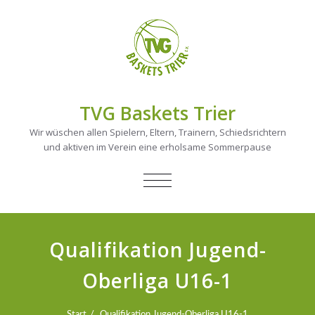
TVG Baskets Trier
Wir wüschen allen Spielern, Eltern, Trainern, Schiedsrichtern
und aktiven im Verein eine erholsame Sommerpause
NAVIGATION
UMSCHALTEN
Qualifikation Jugend-
Oberliga U16-1
Start
Qualifikation Jugend-Oberliga U16-1