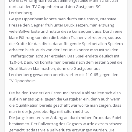
Die erst Anfang Mai neu zusammengestellte Mannschaft traf
dort auf den TV Oppenheim und den Gastgeber SC
Lerchenberg.
Gegen Oppenheim konnte man durch eine starke, intensive
Presse den Gegner früh unter Druck setzen, man erzwang
viele Ballverluste und nutzte diese konsequent aus. Durch eine
klare Führung konnten die beiden Trainer viel rotieren, sodass
die Kräfte für das direkt darauffolgende Spiel bei allen Spielern
erhalten blieb. Auch von der 3er Linie konnte man mit soliden
Trefferquoten acht 3er erzielen. Das Spiel endete deutlich mit
120-64. Dadurch konnte man bereits nach dem ersten Spiel die
Qualifikation klar machen, denn die Gastgeber aus
Lerchenberg gewannen bereits vorher mit 110-65 gegen den
TV Oppenheim.
Die beiden Trainer Feri Oster und Pascal Kahl stellten sich also
auf ein enges Spiel gegen die Gastgeber ein, denn auch wenn
die Qualifikation bereits geschafft war wollte man zeigen, dass
man in der Jugendoberliga mithalten möchte.
Die Jungs konnten von Anfang an durch hohen Druck das Spiel
bestimmen. Der Ballvortrag des Gegners wurde extrem schwer
gemacht, sodass viele Ballverluste erzwungen wurden. Die