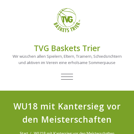
TVG Baskets Trier
Wir wüschen allen Spielern, Eltern, Trainern, Schiedsrichtern
und aktiven im Verein eine erholsame Sommerpause
NAVIGATION
UMSCHALTEN
WU18 mit Kantersieg vor
den Meisterschaften
Start
WU18 mit Kantersieg vor den Meisterschaften