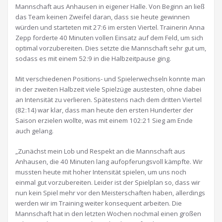
Mannschaft aus Anhausen in eigener Halle. Von Beginn an ließ
das Team keinen Zweifel daran, dass sie heute gewinnen
würden und starteten mit 27:6 im ersten Viertel. Trainerin Anna
Zepp forderte 40 Minuten vollen Einsatz auf dem Feld, um sich
optimal vorzubereiten. Dies setzte die Mannschaft sehr gut um,
sodass es mit einem 52:9 in die Halbzeitpause ging.
Mit verschiedenen Positions- und Spielerwechseln konnte man
in der zweiten Halbzeit viele Spielzüge austesten, ohne dabei
an Intensität zu verlieren. Spätestens nach dem dritten Viertel
(82:14) war klar, dass man heute den ersten Hunderter der
Saison erzielen wollte, was mit einem 102:21 Sieg am Ende
auch gelang.
„Zunächst mein Lob und Respekt an die Mannschaft aus
Anhausen, die 40 Minuten lang aufopferungsvoll kämpfte. Wir
mussten heute mit hoher Intensität spielen, um uns noch
einmal gut vorzubereiten. Leider ist der Spielplan so, dass wir
nun kein Spiel mehr vor den Meisterschaften haben, allerdings
werden wir im Training weiter konsequent arbeiten. Die
Mannschaft hat in den letzten Wochen nochmal einen großen