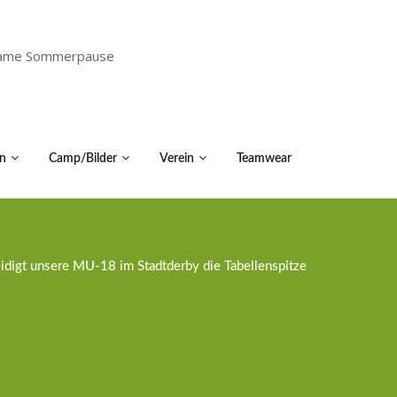
holsame Sommerpause
n
Camp/Bilder
Verein
Teamwear
eidigt unsere MU-18 im Stadtderby die Tabellenspitze