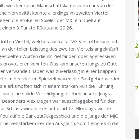
hlt, welcher seine Mannschaftskameraden nur von der
iche Nervosität konnte allerdings im zweiten Viertel
egen die größeren Spieler der MJC ein Duell auf
t einem 3 Punkte Rückstand 29:26.
ritten Viertel, welches auch als TVG Viertel bekannt ist,
2
 an der tollen Leistung des zweiten Viertels angeknüpft.
U
espielten Würfen die ihr Ziel fanden oder aggressiven
ls provozieren konnten. Das kam unseren Jungs zu Gute,
cher verwandelt haben was zuverlässig in einer knappen
ierte. In der vierten Spielzeit waren die Gastgeber wieder
sie erkämpften sich in einem starken Run die Führung
2
e und eine solide Verteidigung, blieben unsere Jungs
ck. Besonders Alex Degen war ausschlaggebend für den
vor Schluss wieder in Front brachte. Allerdings wurde
Foul auf die Bank zurückgeschickt und die Jungs der MJC
r nervenstarkem 3er den Ausgleich. Somit ging es in die