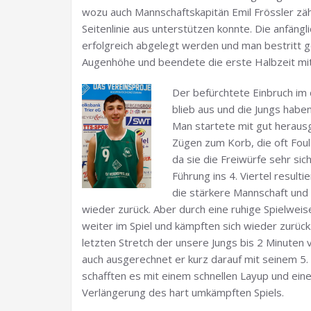
wozu auch Mannschaftskapitän Emil Frössler zä
Seitenlinie aus unterstützen konnte. Die anfängl
erfolgreich abgelegt werden und man bestritt g
Augenhöhe und beendete die erste Halbzeit mi
Der befürchtete Einbruch im d
blieb aus und die Jungs haben
Man startete mit gut herausg
Zügen zum Korb, die oft Fou
da sie die Freiwürfe sehr si
Führung ins 4. Viertel result
die stärkere Mannschaft und 
wieder zurück. Aber durch eine ruhige Spielweis
weiter im Spiel und kämpften sich wieder zurü
letzten Stretch der unsere Jungs bis 2 Minuten 
auch ausgerechnet er kurz darauf mit seinem 5. 
schafften es mit einem schnellen Layup und eine
Verlängerung des hart umkämpften Spiels.