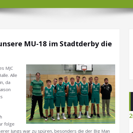
 unsere MU-18 im Stadtderby die
es MJC
lle. Alle
n, da
Saison
gs
2
ch
r folge
serer Jungs war zu spüren, besonders die der Big Man