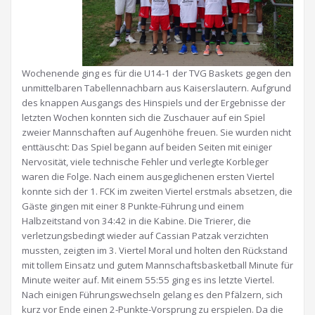
Wochenende ging es für die U14-1 der TVG Baskets gegen den
unmittelbaren Tabellennachbarn aus Kaiserslautern. Aufgrund
des knappen Ausgangs des Hinspiels und der Ergebnisse der
letzten Wochen konnten sich die Zuschauer auf ein Spiel
zweier Mannschaften auf Augenhöhe freuen. Sie wurden nicht
enttäuscht: Das Spiel begann auf beiden Seiten mit einiger
Nervosität, viele technische Fehler und verlegte Korbleger
waren die Folge. Nach einem ausgeglichenen ersten Viertel
konnte sich der 1. FCK im zweiten Viertel erstmals absetzen, die
Gäste gingen mit einer 8 Punkte-Führung und einem
Halbzeitstand von 34:42 in die Kabine. Die Trierer, die
verletzungsbedingt wieder auf Cassian Patzak verzichten
mussten, zeigten im 3. Viertel Moral und holten den Rückstand
mit tollem Einsatz und gutem Mannschaftsbasketball Minute für
Minute weiter auf. Mit einem 55:55 ging es ins letzte Viertel.
Nach einigen Führungswechseln gelang es den Pfälzern, sich
kurz vor Ende einen 2-Punkte-Vorsprung zu erspielen. Da die