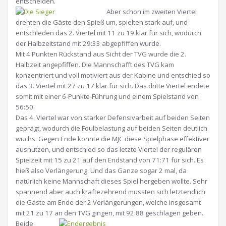
entscheiden.
Aber schon im zweiten Viertel
drehten die Gäste den Spieß um, spielten stark auf, und
entschieden das 2. Viertel mit 11 zu 19 klar für sich, wodurch
der Halbzeitstand mit 29:33 abgepfiffen wurde.
Mit 4 Punkten Rückstand aus Sicht der TVG wurde die 2.
Halbzeit angepfiffen. Die Mannschafft des TVG kam
konzentriert und voll motiviert aus der Kabine und entschied so
das 3. Viertel mit 27 zu 17 klar für sich. Das dritte Viertel endete
somit mit einer 6-Punkte-Führung und einem Spielstand von
56:50.
Das 4. Viertel war von starker Defensivarbeit auf beiden Seiten
geprägt, wodurch die Foulbelastung auf beiden Seiten deutlich
wuchs. Gegen Ende konnte die MJC diese Spielphase effektiver
ausnutzen, und entschied so das letzte Viertel der regulären
Spielzeit mit 15 zu 21 auf den Endstand von 71:71 für sich. Es
hieß also Verlängerung. Und das Ganze sogar 2 mal, da
natürlich keine Mannschaft dieses Spiel hergeben wollte. Sehr
spannend aber auch kräftezehrend mussten sich letztendlich
die Gäste am Ende der 2 Verlängerungen, welche insgesamt
mit 21 zu 17 an den TVG gingen, mit 92:88 geschlagen geben.
Beide