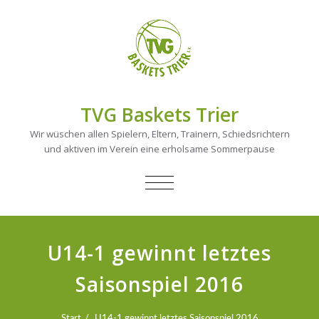
TVG Baskets Trier
Wir wüschen allen Spielern, Eltern, Trainern, Schiedsrichtern
und aktiven im Verein eine erholsame Sommerpause
NAVIGATION
UMSCHALTEN
U14-1 gewinnt letztes
Saisonspiel 2016
Start
U14-1 gewinnt letztes Saisonspiel 2016