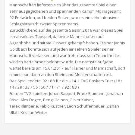
Mannschaften lieferten sich über das gesamte Spiel einen
sehr ausgeglichenen und spannenden Kampf. Mit insgesamt
92 Freiwürfen, auf beiden Seiten, war es ein sehr intensiver
Schlagabtausch zweier Spitzenteams.
Zurückblickend auf die gesamte Saison 2016 war dieses Spiel
ein absolutes Topspiel, da beide Mannschaften auf
Augenhöhe und mit viel Einsatz gekämpft haben. Trainer Jannis
Goldbach konnte sich auf jeden einzelnen Spieler seiner
Mannschaft verlassen und war froh, dass sein Team für die
wirklich harte Arbeit belohnt wurde. Die nächste Aufgabe
wartet bereits am 15.01.2017 auf Trainer und Mannschaft, dort
nimmt man dann an den Rheinland-Meisterschaften teil.
Das Spiel endete: 92 : 88 für die U14-1 TVG Baskets Trier (18 :
14 / 29 : 33 / 56 : 50 / 71 : 71 / 92 : 88 )
Für den TVG spielten: Johan Bappert, Franz Blumann, Jonathan
Böse, Alex Degen, Bengt Heinen, Oliver Kaiser,
Tarek Klimperle, Fabio Küstner, Leon Schuffenhauer, Zishan
Ullah, Kristian Winter