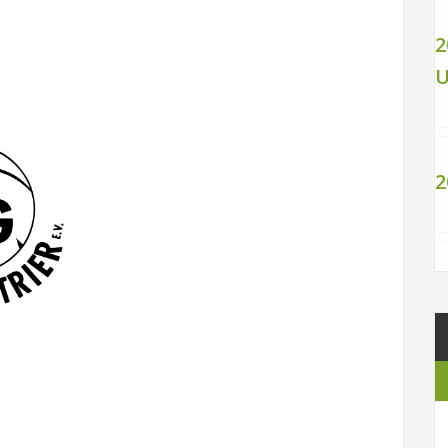
2
U
2