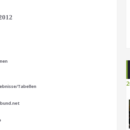
/2012
onen
2
ebnisse/Tabellen
bund.net
o