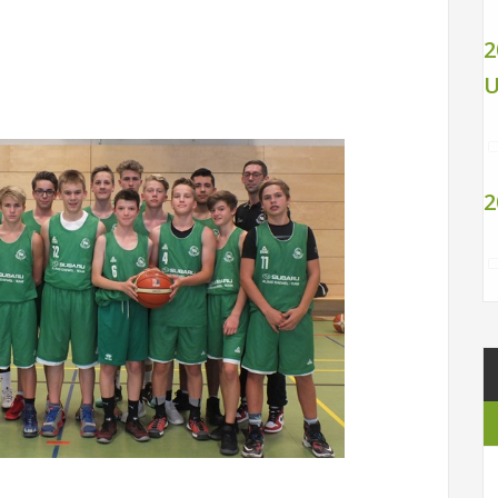
2
U
2