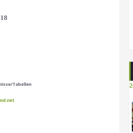
018
nisse/Tabellen
2
nd.net