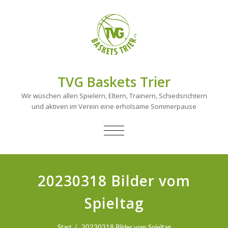
TVG Baskets Trier
Wir wüschen allen Spielern, Eltern, Trainern, Schiedsrichtern
und aktiven im Verein eine erholsame Sommerpause
NAVIGATION
UMSCHALTEN
20230318 Bilder vom
Spieltag
Start
20230318 Bilder vom Spieltag