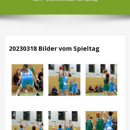
20230318 Bilder vom Spieltag