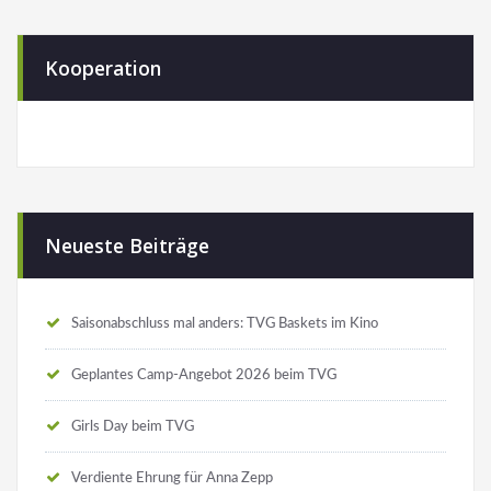
Kooperation
Neueste Beiträge
Saisonabschluss mal anders: TVG Baskets im Kino
Geplantes Camp-Angebot 2026 beim TVG
Girls Day beim TVG
Verdiente Ehrung für Anna Zepp