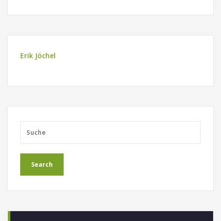
Erik Jöchel