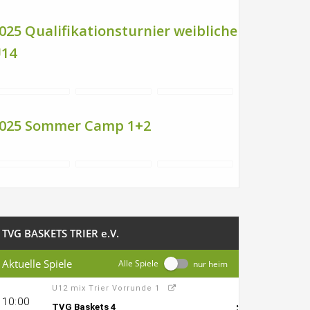
025 Qualifikationsturnier weibliche
14
025 Sommer Camp 1+2