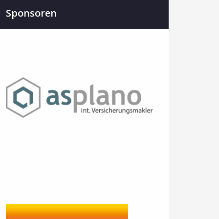
Sponsoren