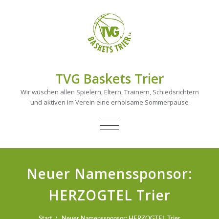
TVG Baskets Trier
Wir wüschen allen Spielern, Eltern, Trainern, Schiedsrichtern
und aktiven im Verein eine erholsame Sommerpause
NAVIGATION
UMSCHALTEN
Neuer Namenssponsor:
HERZOGTEL Trier
Start
Neuer Namenssponsor: HERZOGTEL Trier