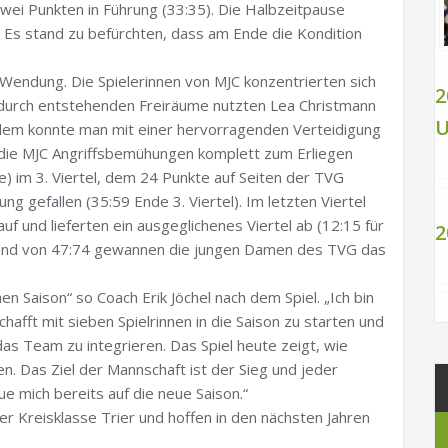
zwei Punkten in Führung (33:35). Die Halbzeitpause
 Es stand zu befürchten, dass am Ende die Kondition
 Wendung. Die Spielerinnen von MJC konzentrierten sich
2
 dadurch entstehenden Freiräume nutzten Lea Christmann
U
Zudem konnte man mit einer hervorragenden Verteidigung
g) die MJC Angriffsbemühungen komplett zum Erliegen
e) im 3. Viertel, dem 24 Punkte auf Seiten der TVG
 gefallen (35:59 Ende 3. Viertel). Im letzten Viertel
auf und lieferten ein ausgeglichenes Viertel ab (12:15 für
2
tand von 47:74 gewannen die jungen Damen des TVG das
hen Saison“ so Coach Erik Jöchel nach dem Spiel. „Ich bin
hafft mit sieben Spielrinnen in die Saison zu starten und
as Team zu integrieren. Das Spiel heute zeigt, wie
n. Das Ziel der Mannschaft ist der Sieg und jeder
eue mich bereits auf die neue Saison.“
er Kreisklasse Trier und hoffen in den nächsten Jahren