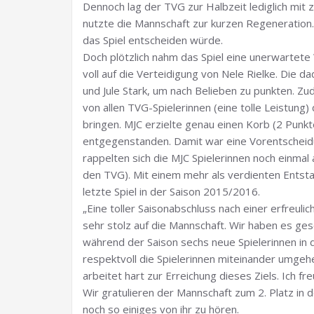
Dennoch lag der TVG zur Halbzeit lediglich mit 
nutzte die Mannschaft zur kurzen Regeneration.
das Spiel entscheiden würde.
Doch plötzlich nahm das Spiel eine unerwartete
voll auf die Verteidigung von Nele Rielke. Die
und Jule Stark, um nach Belieben zu punkten. 
von allen TVG-Spielerinnen (eine tolle Leistun
bringen. MJC erzielte genau einen Korb (2 Punkt
entgegenstanden. Damit war eine Vorentscheidung
rappelten sich die MJC Spielerinnen noch einmal 
den TVG). Mit einem mehr als verdienten Ents
letzte Spiel in der Saison 2015/2016.
„Eine toller Saisonabschluss nach einer erfreulic
sehr stolz auf die Mannschaft. Wir haben es gesc
während der Saison sechs neue Spielerinnen in d
respektvoll die Spielerinnen miteinander umgehe
arbeitet hart zur Erreichung dieses Ziels. Ich fr
Wir gratulieren der Mannschaft zum 2. Platz in d
noch so einiges von ihr zu hören.