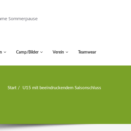
holsame Sommerpause
n
Camp/Bilder
Verein
Teamwear
Start
U15 mit beeindruckendem Saisonschluss