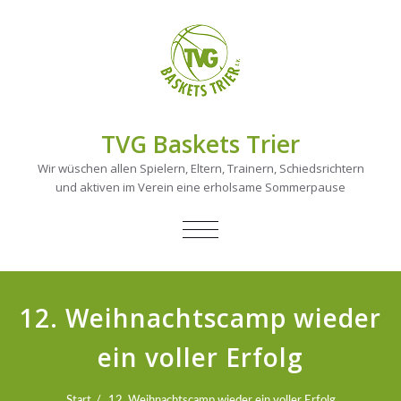
TVG Baskets Trier
Wir wüschen allen Spielern, Eltern, Trainern, Schiedsrichtern
und aktiven im Verein eine erholsame Sommerpause
NAVIGATION
UMSCHALTEN
12. Weihnachtscamp wieder
ein voller Erfolg
Start
12. Weihnachtscamp wieder ein voller Erfolg