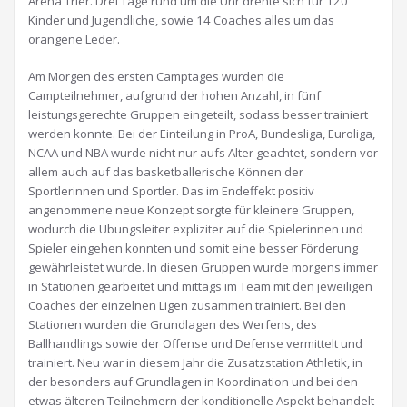
Arena Trier. Drei Tage rund um die Uhr drehte sich für 120
Kinder und Jugendliche, sowie 14 Coaches alles um das
orangene Leder.
Am Morgen des ersten Camptages wurden die
Campteilnehmer, aufgrund der hohen Anzahl, in fünf
leistungsgerechte Gruppen eingeteilt, sodass besser trainiert
werden konnte. Bei der Einteilung in ProA, Bundesliga, Euroliga,
NCAA und NBA wurde nicht nur aufs Alter geachtet, sondern vor
allem auch auf das basketballerische Können der
Sportlerinnen und Sportler. Das im Endeffekt positiv
angenommene neue Konzept sorgte für kleinere Gruppen,
wodurch die Übungsleiter expliziter auf die Spielerinnen und
Spieler eingehen konnten und somit eine besser Förderung
gewährleistet wurde. In diesen Gruppen wurde morgens immer
in Stationen gearbeitet und mittags im Team mit den jeweiligen
Coaches der einzelnen Ligen zusammen trainiert. Bei den
Stationen wurden die Grundlagen des Werfens, des
Ballhandlings sowie der Offense und Defense vermittelt und
trainiert. Neu war in diesem Jahr die Zusatzstation Athletik, in
der besonders auf Grundlagen in Koordination und bei den
etwas älteren Teilnehmern der konditionelle Aspekt behandelt