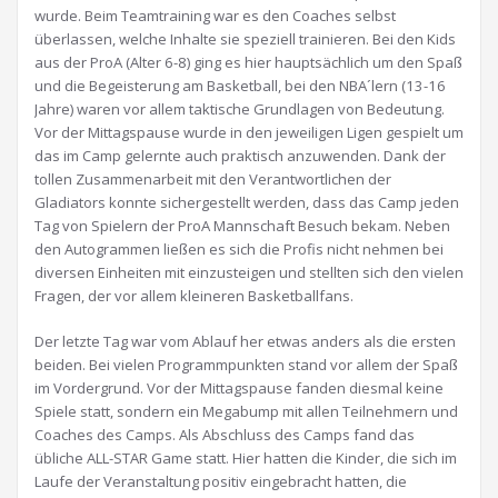
wurde. Beim Teamtraining war es den Coaches selbst
überlassen, welche Inhalte sie speziell trainieren. Bei den Kids
aus der ProA (Alter 6-8) ging es hier hauptsächlich um den Spaß
und die Begeisterung am Basketball, bei den NBA´lern (13-16
Jahre) waren vor allem taktische Grundlagen von Bedeutung.
Vor der Mittagspause wurde in den jeweiligen Ligen gespielt um
das im Camp gelernte auch praktisch anzuwenden. Dank der
tollen Zusammenarbeit mit den Verantwortlichen der
Gladiators konnte sichergestellt werden, dass das Camp jeden
Tag von Spielern der ProA Mannschaft Besuch bekam. Neben
den Autogrammen ließen es sich die Profis nicht nehmen bei
diversen Einheiten mit einzusteigen und stellten sich den vielen
Fragen, der vor allem kleineren Basketballfans.
Der letzte Tag war vom Ablauf her etwas anders als die ersten
beiden. Bei vielen Programmpunkten stand vor allem der Spaß
im Vordergrund. Vor der Mittagspause fanden diesmal keine
Spiele statt, sondern ein Megabump mit allen Teilnehmern und
Coaches des Camps. Als Abschluss des Camps fand das
übliche ALL-STAR Game statt. Hier hatten die Kinder, die sich im
Laufe der Veranstaltung positiv eingebracht hatten, die