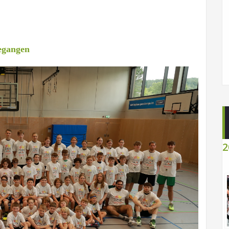
egangen
2