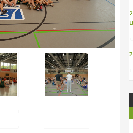
2
U
2