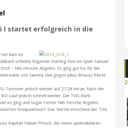
el
6 I startet erfolgreich in die
Trier kam es
ldbach schickte folgende Starting Five ins Spiel: Samuel
ritsch – Nils Hirsche Angeles. Es ging gut los für die
klebreaker von Sammy Diel gegen Julius Brixius) führte
2
G-Turnover jedoch wieder auf 27:28 heran. Nach der
 8:0-Lauf jedoch schnell wieder. Die TVG-Bank
viel es ging und sogar Center Nils Hirsche Angeles
werten Dreipunktwurf. Das Viertel entschied der TVG
luss Kapitän Fabian Fritsch, der einen spektakulären