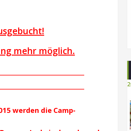
usgebucht!
ng mehr möglich.
_______________________
_______________________
2
2015 werden die Camp-