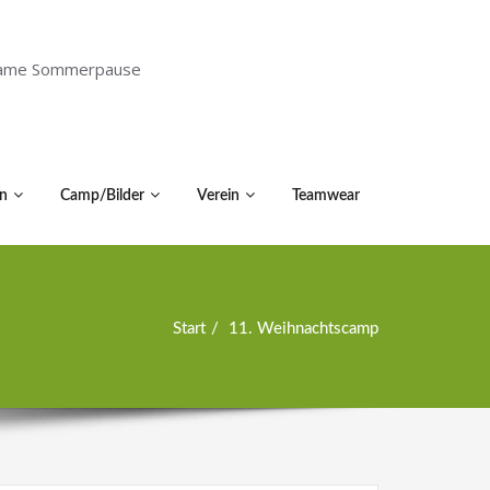
holsame Sommerpause
n
Camp/Bilder
Verein
Teamwear
Start
11. Weihnachtscamp