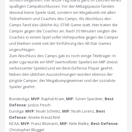
sichtlich begeistert. Der letzte Tag stand ganz im Zeichen eines
spaßigen Campabschlusses. Vor der Mittagspause fanden
diesmal keine Spiele statt, sondern ein Megabumb mit allen
Teilnehmern und Coaches des Camps. Als Abschluss des
Camps fand das übliche ALL-STAR Game statt. Hier traten die
Camper gegen die Coaches an. Nach 30 Minuten siegten die
Coaches in einem Spiel voller Höhepunkte gegen die Camper
und bleiben somit seit der Einführung des All-Star Games
ungeschlagen.
Zum Abschluss des Camps gab es noch einige Titelträger. In
jeder Liga wurde ein MVP (wertvollster Spieler) ein MIP (meist
verbesserter Spieler) und ein Best-Defense Player geehrt.
Neben den üblichen Auszeichnungen wurden ebenso der
jüngste Camper, der Megabumpgewinner und der sozialste
Spieler geehrt.
Bundesliga:
MVP
: Raphal Kram,
MIP:
Sören Speckter,
Best
D
efense:
Justus Pesch
Euroliga:
MVP:
Noah Schmitz,
MIP:
Noah Lorenz,
Best
Defense:
Amelie Kreutzfeld
NCAA:
MVP:
Franz Blumann,
MIP:
Nele Rielke,
Best Defense:
Christopher Blüggel