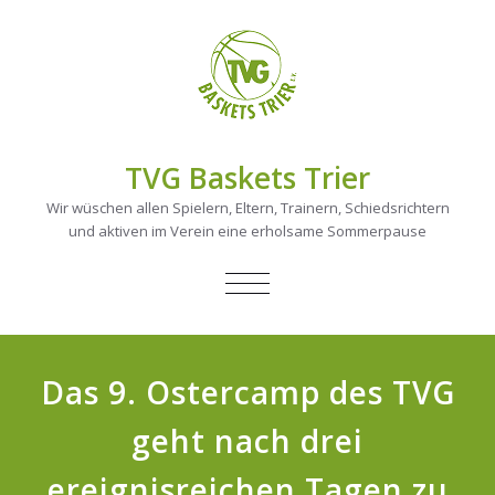
TVG Baskets Trier
Wir wüschen allen Spielern, Eltern, Trainern, Schiedsrichtern
und aktiven im Verein eine erholsame Sommerpause
NAVIGATION
UMSCHALTEN
Das 9. Ostercamp des TVG
geht nach drei
ereignisreichen Tagen zu