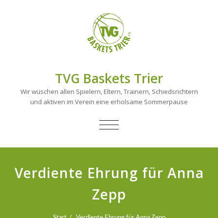
TVG Baskets Trier
Wir wüschen allen Spielern, Eltern, Trainern, Schiedsrichtern
und aktiven im Verein eine erholsame Sommerpause
NAVIGATION
UMSCHALTEN
Verdiente Ehrung für Anna
Zepp
Start
Verdiente Ehrung für Anna Zepp