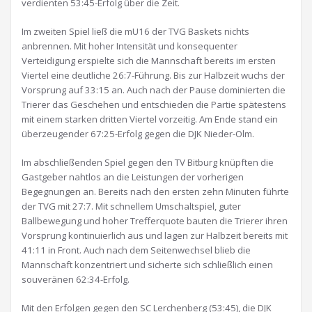
verdienten 53:45-Erfolg über die Zeit.
Im zweiten Spiel ließ die mU16 der TVG Baskets nichts
anbrennen. Mit hoher Intensität und konsequenter
Verteidigung erspielte sich die Mannschaft bereits im ersten
Viertel eine deutliche 26:7-Führung. Bis zur Halbzeit wuchs der
Vorsprung auf 33:15 an. Auch nach der Pause dominierten die
Trierer das Geschehen und entschieden die Partie spätestens
mit einem starken dritten Viertel vorzeitig. Am Ende stand ein
überzeugender 67:25-Erfolg gegen die DJK Nieder-Olm.
Im abschließenden Spiel gegen den TV Bitburg knüpften die
Gastgeber nahtlos an die Leistungen der vorherigen
Begegnungen an. Bereits nach den ersten zehn Minuten führte
der TVG mit 27:7. Mit schnellem Umschaltspiel, guter
Ballbewegung und hoher Trefferquote bauten die Trierer ihren
Vorsprung kontinuierlich aus und lagen zur Halbzeit bereits mit
41:11 in Front. Auch nach dem Seitenwechsel blieb die
Mannschaft konzentriert und sicherte sich schließlich einen
souveränen 62:34-Erfolg.
Mit den Erfolgen gegen den SC Lerchenberg (53:45), die DJK