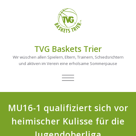
TVG Baskets Trier
Wir wüschen allen Spielern, Eltern, Trainern, Schiedsrichtern
und aktiven im Verein eine erholsame Sommerpause
NAVIGATION
UMSCHALTEN
MU16-1 qualifiziert sich vor
heimischer Kulisse für die
Jugendoberliga