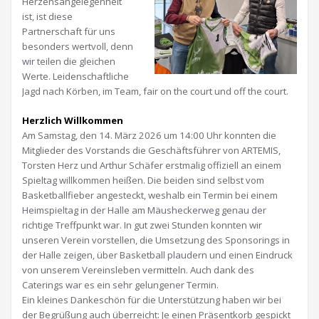
Herzensangelegenheit
ist, ist diese
Partnerschaft für uns
besonders wertvoll, denn
wir teilen die gleichen
Werte. Leidenschaftliche
Jagd nach Körben, im Team, fair on the court und off the court.
Herzlich Willkommen
Am Samstag, den 14. März 2026 um 14:00 Uhr konnten die
Mitglieder des Vorstands die Geschäftsführer von ARTEMIS,
Torsten Herz und Arthur Schäfer erstmalig offiziell an einem
Spieltag willkommen heißen. Die beiden sind selbst vom
Basketballfieber angesteckt, weshalb ein Termin bei einem
Heimspieltag in der Halle am Mäusheckerweg genau der
richtige Treffpunkt war. In gut zwei Stunden konnten wir
unseren Verein vorstellen, die Umsetzung des Sponsorings in
der Halle zeigen, über Basketball plaudern und einen Eindruck
von unserem Vereinsleben vermitteln. Auch dank des
Caterings war es ein sehr gelungener Termin.
Ein kleines Dankeschön für die Unterstützung haben wir bei
der Begrüßung auch überreicht: Je einen Präsentkorb gespickt