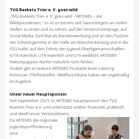
TVG Baskets Trier e. V. goes wild
„TVG Baskets Trier e. V. goes wild – ARTEMIS – die
Wildspezialisten,“ so ist es bereits seit Saisonbeginn an vielen
Stellen zu lesen und zu sehen: auf der Vereinshomepage, auf
Social Media, fünf Mal als Bandenwerbung und an den Tischen
der Schiedsgerichte in der Halle am Mäusheckerweg und in der
FSG-Halle, auf den Trikots der Jugend-Oberligamannschaften
(U14 männlich, U16 männlich und U16 weiblich). ARTEMIS-
Klatschpappen dürfen natürlich nicht fehlen.
Zudem gibt es leckere ARTEMIS-Produkte beim Catering:
Rohesser, Pfefferbeißer, Wildfleischkäse haben wir regelmäßig
im Angebot.
Unser neuer Hauptsponsor
Seit September 2025 ist ARTEMIS Hauptsponsor des TVG
Baskets Trier e.V. und unterstützt seither finanziell, praktisch
und ideell unser Vereinslebens.
Da ARTEMIS die regionale
Jugendsportförderung
eine