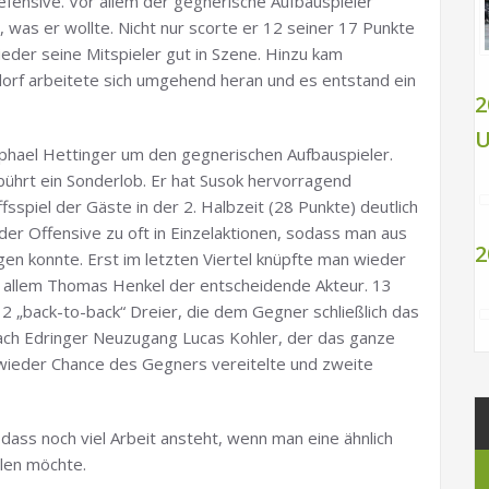
fensive. Vor allem der gegnerische Aufbauspieler
was er wollte. Nicht nur scorte er 12 seiner 17 Punkte
eder seine Mitspieler gut in Szene. Hinzu kam
orf arbeitete sich umgehend heran und es entstand ein
2
U
phael Hettinger um den gegnerischen Aufbauspieler.
bührt ein Sonderlob. Er hat Susok hervorragend
fsspiel der Gäste in der 2. Halbzeit (28 Punkte) deutlich
n der Offensive zu oft in Einzelaktionen, sodass man aus
2
en konnte. Erst im letzten Viertel knüpfte man wieder
or allem Thomas Henkel der entscheidende Akteur. 13
n 2 „back-to-back“ Dreier, die dem Gegner schließlich das
ach Edringer Neuzugang Lucas Kohler, der das ganze
 wieder Chance des Gegners vereitelte und zweite
, dass noch viel Arbeit ansteht, wenn man eine ähnlich
elen möchte.