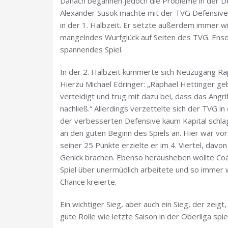
Danach begannen jedoch die Probleme in der De
Alexander Susok machte mit der TVG Defensive, 
in der 1. Halbzeit. Er setzte außerdem immer wi
mangelndes Wurfglück auf Seiten des TVG. Ensd
spannendes Spiel.
In der 2. Halbzeit kümmerte sich Neuzugang Ra
Hierzu Michael Edringer: „Raphael Hettinger ge
verteidigt und trug mit dazu bei, dass das Angrif
nachließ.“ Allerdings verzettelte sich der TVG i
der verbesserten Defensive kaum Kapital schlag
an den guten Beginn des Spiels an. Hier war v
seiner 25 Punkte erzielte er im 4. Viertel, davo
Genick brachen. Ebenso herausheben wollte Co
Spiel über unermüdlich arbeitete und so immer
Chance kreierte.
Ein wichtiger Sieg, aber auch ein Sieg, der zeigt
gute Rolle wie letzte Saison in der Oberliga spi