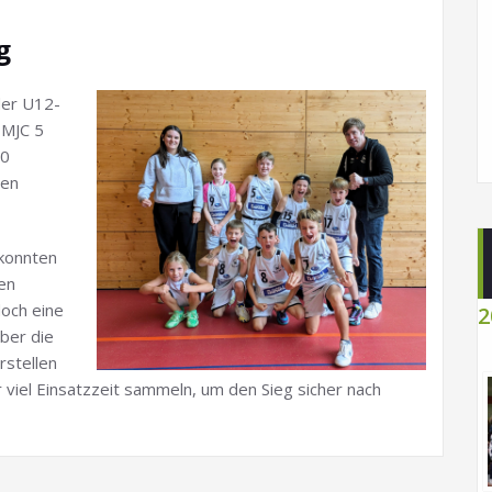
g
der U12-
 MJC 5
10
nen
 konnten
en
doch eine
2
ber die
rstellen
r viel Einsatzzeit sammeln, um den Sieg sicher nach