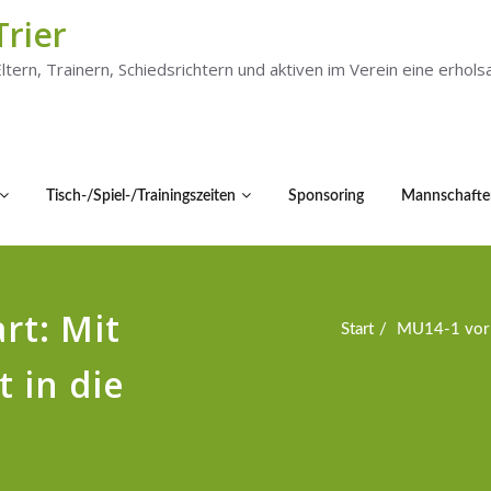
Trier
 Eltern, Trainern, Schiedsrichtern und aktiven im Verein eine er
Tisch-/Spiel-/Trainingszeiten
Sponsoring
Mannschafte
rt: Mit
Start
MU14-1 vor S
 in die