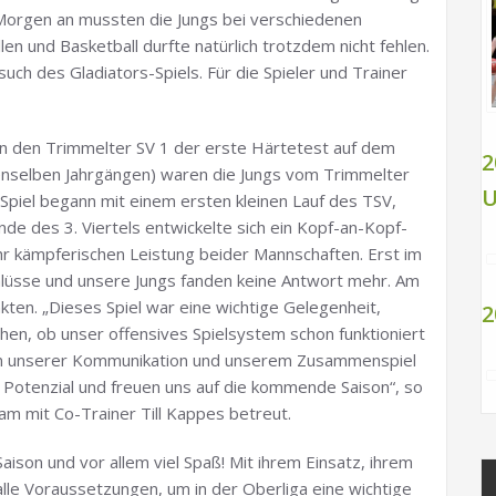
orgen an mussten die Jungs bei verschiedenen
len und Basketball durfte natürlich trotzdem nicht fehlen.
 des Gladiators-Spiels. Für die Spieler und Trainer
 den Trimmelter SV 1 der erste Härtetest auf dem
2
denselben Jahrgängen) waren die Jungs vom Trimmelter
U
 Spiel begann mit einem ersten kleinen Lauf des TSV,
nde des 3. Viertels entwickelte sich ein Kopf-an-Kopf-
hr kämpferischen Leistung beider Mannschaften. Erst im
hlüsse und unsere Jungs fanden keine Antwort mehr. Am
en. „Dieses Spiel war eine wichtige Gelegenheit,
2
hen, ob unser offensives Spielsystem schon funktioniert
l an unserer Kommunikation und unserem Zusammenspiel
el Potenzial und freuen uns auf die kommende Saison“, so
am mit Co-Trainer Till Kappes betreut.
ison und vor allem viel Spaß! Mit ihrem Einsatz, ihrem
lle Voraussetzungen, um in der Oberliga eine wichtige