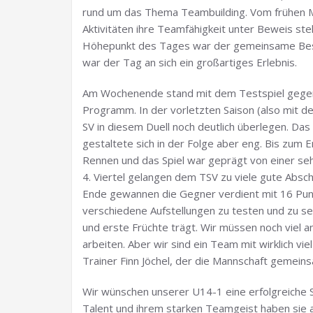
rund um das Thema Teambuilding. Vom frühen M
Aktivitäten ihre Teamfähigkeit unter Beweis stel
Höhepunkt des Tages war der gemeinsame Besuch
war der Tag an sich ein großartiges Erlebnis.
Am Wochenende stand mit dem Testspiel gegen
Programm. In der vorletzten Saison (also mit 
SV in diesem Duell noch deutlich überlegen. Das
gestaltete sich in der Folge aber eng. Bis zum E
Rennen und das Spiel war geprägt von einer se
4. Viertel gelangen dem TSV zu viele gute Absc
Ende gewannen die Gegner verdient mit 16 Punkt
verschiedene Aufstellungen zu testen und zu se
und erste Früchte trägt. Wir müssen noch vie
arbeiten. Aber wir sind ein Team mit wirklich vi
Trainer Finn Jöchel, der die Mannschaft gemeins
Wir wünschen unserer U14-1 eine erfolgreiche Sa
Talent und ihrem starken Teamgeist haben sie a