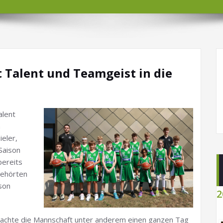
t Talent und Teamgeist in die
alent
n
ieler,
Saison
bereits
gehörten
son
2
achte die Mannschaft unter anderem einen ganzen Tag