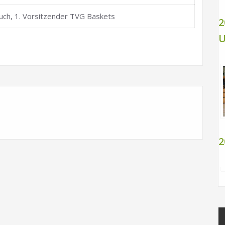
uch, 1. Vorsitzender TVG Baskets
2
U
2