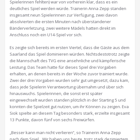
Spielerinnen fehlten) war von vorherein klar, dass es ein
deutliches Spiel werden würde. Trainerin Anna Zepp standen
insgesamt neun Spielerinnen zur Verfügung, zwei davon
absolvierten die ersten Minuten nach überstandener
Bänderverletzung, zwei weitere Mädels hatten direkt im
Anschluss noch ein U14-Spiel vor sich.
Es zeigte sich bereits im ersten Viertel, dass die Gäste aus dem
Saarland das Spiel dominieren würden. Nichtsdestotrotz zeigte
die Mannschaft des TVG eine ansehnliche und kämpferische
Leistung. Das Team hatte für dieses Spiel drei Vorgaben
erhalten, an denen bereits in der Woche zuvor trainiert wurde.
Zwei der drei Vorgaben wurden sehr gut umgesetzt, dazu kam,
dass jede Spielerin Verantwortung übernahm und über sich
hinauswuchs. Spielerinnen, die sonst erst später
eingewechselt wurden standen plötzlich in der Starting 5 und
konnten die Spielzeit gut nutzen, um ihr Können zu zeigen. Eva
Siok spielte an diesem Tag besonders stark, erzielte insgesamt
13 Punkte, davon fünf von sechs Freiwürfen.
„Besser kann man nicht verlieren“, so Trainerin Anna Zepp
nach dem Spiel. „Wir haben uns heute, trotz stark dezimiertem