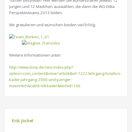
Turnier bestreiten. Hier werden die Bundestrainer jeweils 12
Jungen und 12 Mädchen auswählen, die dann die ING-DiBa
Perspektivteams 2013 bilden.
Wir gratulieren und wünschen beiden viel Erfolg.
Weitere Informationen unter:
http://www.bvrp.de/cms/index.php?
option=com_content&view=article&id=1222:lehrgang-bvrpbvs-
kader-jahrgang-2000-und-juenger-
maennlich&catid=68:kader&Itemid=106
Erik Jöchel