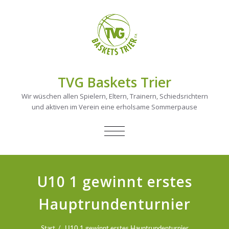
TVG Baskets Trier
Wir wüschen allen Spielern, Eltern, Trainern, Schiedsrichtern
und aktiven im Verein eine erholsame Sommerpause
NAVIGATION
UMSCHALTEN
U10 1 gewinnt erstes
Hauptrundenturnier
Start
U10 1 gewinnt erstes Hauptrundenturnier