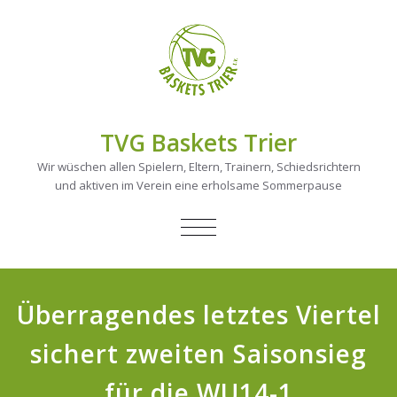
TVG Baskets Trier
Wir wüschen allen Spielern, Eltern, Trainern, Schiedsrichtern
und aktiven im Verein eine erholsame Sommerpause
NAVIGATION
UMSCHALTEN
Überragendes letztes Viertel
sichert zweiten Saisonsieg
für die WU14-1