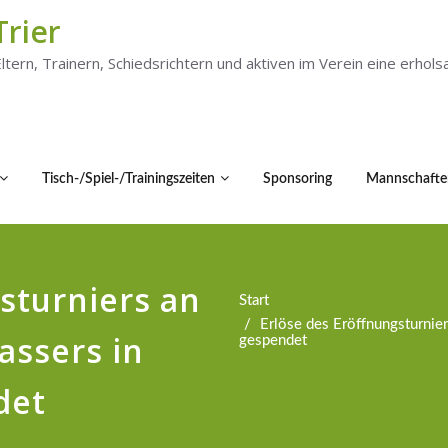
Trier
 Eltern, Trainern, Schiedsrichtern und aktiven im Verein eine er
Tisch-/Spiel-/Trainingszeiten
Sponsoring
Mannschafte
sturniers an
Start
Erlöse des Eröffnungsturnie
assers in
gespendet
det