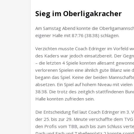
Sieg im Oberligakracher
Am Samstag Abend konnte die Oberligamannscha
eigener Halle mit 87:76 (38:38) schlagen.
Verzichten musste Coach Edringer im Vorfeld we
des Kaders war jedoch einsatzbereit. Der Gegn
– die letzten 4 Spiele konnten allesamt gewonn
verlorenen Spielen eine ähnlich gute Bilanz w
begann das Spiel. Keine der beiden Mannschafte
absetzen. Ein Spiel auf hohem Niveau mit viele
38:38. Die trotz des zeitglich stattfindenen Bu
Halle konnten zufrieden sein.
Die Entscheidung fiel laut Coach Edringer im 3. 
der 25. bis zur 29. Minute verschaffte dem TVG
den Profis vom TBB, auch bis zum Schluss vertei
Dach und Fach und Tabellenplatz 2 konnte somit