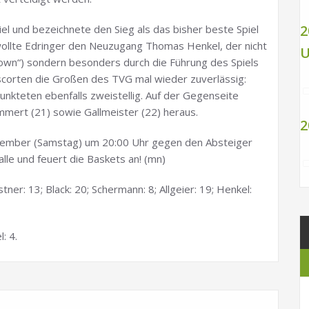
2
el und bezeichnete den Sieg als das bisher beste Spiel
ollte Edringer den Neuzugang Thomas Henkel, der nicht
U
own“) sondern besonders durch die Führung des Spiels
scorten die Großen des TVG mal wieder zuverlässig:
unkteten ebenfalls zweistellig. Auf der Gegenseite
mert (21) sowie Gallmeister (22) heraus.
2
vember (Samstag) um 20:00 Uhr gegen den Absteiger
lle und feuert die Baskets an! (mn)
ner: 13; Black: 20; Schermann: 8; Allgeier: 19; Henkel:
: 4.