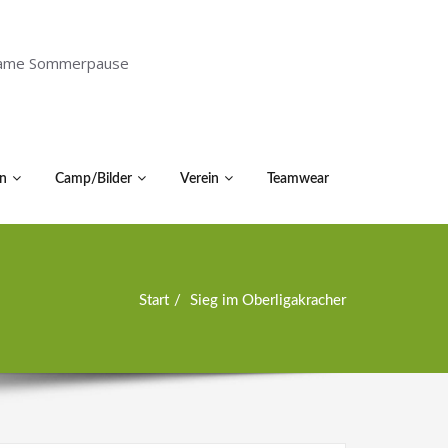
holsame Sommerpause
n
Camp/Bilder
Verein
Teamwear
Start
Sieg im Oberligakracher