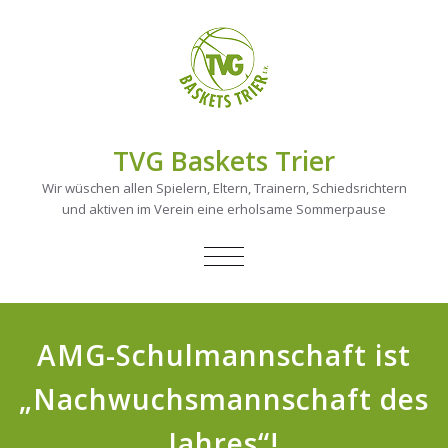
TVG Baskets Trier
Wir wüschen allen Spielern, Eltern, Trainern, Schiedsrichtern
und aktiven im Verein eine erholsame Sommerpause
NAVIGATION
UMSCHALTEN
AMG-Schulmannschaft ist
„Nachwuchsmannschaft des
Jahres“!