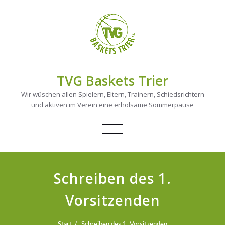
TVG Baskets Trier
Wir wüschen allen Spielern, Eltern, Trainern, Schiedsrichtern
und aktiven im Verein eine erholsame Sommerpause
NAVIGATION
UMSCHALTEN
Schreiben des 1.
Vorsitzenden
Start
Schreiben des 1. Vorsitzenden