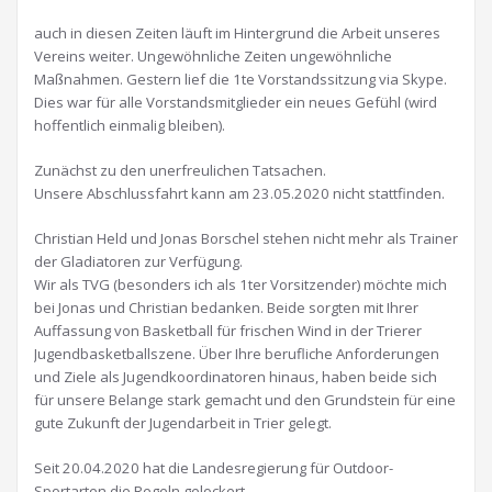
auch in diesen Zeiten läuft im Hintergrund die Arbeit unseres
Vereins weiter. Ungewöhnliche Zeiten ungewöhnliche
Maßnahmen. Gestern lief die 1te Vorstandssitzung via Skype.
Dies war für alle Vorstandsmitglieder ein neues Gefühl (wird
hoffentlich einmalig bleiben).
Zunächst zu den unerfreulichen Tatsachen.
Unsere Abschlussfahrt kann am 23.05.2020 nicht stattfinden.
Christian Held und Jonas Borschel stehen nicht mehr als Trainer
der Gladiatoren zur Verfügung.
Wir als TVG (besonders ich als 1ter Vorsitzender) möchte mich
bei Jonas und Christian bedanken. Beide sorgten mit Ihrer
Auffassung von Basketball für frischen Wind in der Trierer
Jugendbasketballszene. Über Ihre berufliche Anforderungen
und Ziele als Jugendkoordinatoren hinaus, haben beide sich
für unsere Belange stark gemacht und den Grundstein für eine
gute Zukunft der Jugendarbeit in Trier gelegt.
Seit 20.04.2020 hat die Landesregierung für Outdoor-
Sportarten die Regeln gelockert.