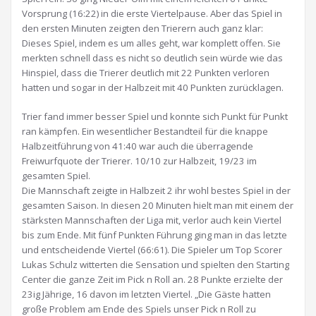
Vorsprung (16:22) in die erste Viertelpause. Aber das Spiel in
den ersten Minuten zeigten den Trierern auch ganz klar:
Dieses Spiel, indem es um alles geht, war komplett offen. Sie
merkten schnell dass es nicht so deutlich sein würde wie das
Hinspiel, dass die Trierer deutlich mit 22 Punkten verloren
hatten und sogar in der Halbzeit mit 40 Punkten zurücklagen.
Trier fand immer besser Spiel und konnte sich Punkt für Punkt
ran kämpfen. Ein wesentlicher Bestandteil für die knappe
Halbzeitführung von 41:40 war auch die überragende
Freiwurfquote der Trierer. 10/10 zur Halbzeit, 19/23 im
gesamten Spiel.
Die Mannschaft zeigte in Halbzeit 2 ihr wohl bestes Spiel in der
gesamten Saison. In diesen 20 Minuten hielt man mit einem der
stärksten Mannschaften der Liga mit, verlor auch kein Viertel
bis zum Ende. Mit fünf Punkten Führung ging man in das letzte
und entscheidende Viertel (66:61). Die Spieler um Top Scorer
Lukas Schulz witterten die Sensation und spielten den Starting
Center die ganze Zeit im Pick n Roll an. 28 Punkte erzielte der
23ig Jährige, 16 davon im letzten Viertel. „Die Gäste hatten
große Problem am Ende des Spiels unser Pick n Roll zu