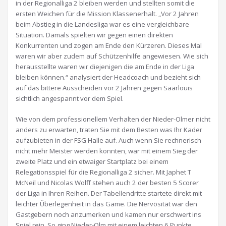
in der Regionalliga 2 bleiben werden und stellten somit die
ersten Weichen für die Mission Klassenerhalt. „Vor 2 Jahren
beim Abstieg in die Landesliga war es eine vergleichbare
Situation. Damals spielten wir gegen einen direkten
Konkurrenten und zogen am Ende den Kürzeren. Dieses Mal
waren wir aber zudem auf Schützenhilfe angewiesen. Wie sich
herausstellte waren wir diejenigen die am Ende in der Liga
bleiben können.“ analysiert der Headcoach und bezieht sich
auf das bittere Ausscheiden vor 2 Jahren gegen Saarlouis
sichtlich angespannt vor dem Spiel.
Wie von dem professionellem Verhalten der Nieder-Olmer nicht
anders zu erwarten, traten Sie mit dem Besten was Ihr Kader
aufzubieten in der FSG Halle auf. Auch wenn Sie rechnerisch
nicht mehr Meister werden konnten, war mit einem Sieg der
zweite Platz und ein etwaiger Startplatz bei einem
Relegationsspiel für die Regionalliga 2 sicher. Mit Japhet T
McNeil und Nicolas Wolff stehen auch 2 der besten 5 Scorer
der Liga in Ihren Reihen. Der Tabellendritte startete direkt mit
leichter Überlegenheit in das Game. Die Nervösität war den
Gastgebern noch anzumerken und kamen nur erschwert ins
Spiel rein. So ging Nieder-Olm mit einem leichten 6 Punkte