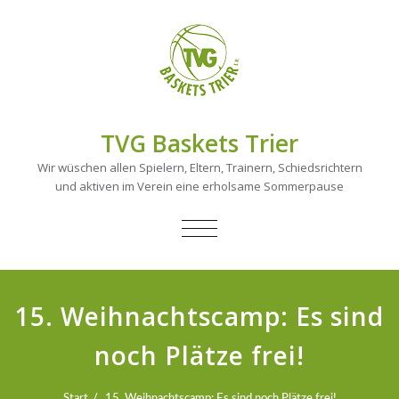
TVG Baskets Trier
Wir wüschen allen Spielern, Eltern, Trainern, Schiedsrichtern
und aktiven im Verein eine erholsame Sommerpause
NAVIGATION
UMSCHALTEN
15. Weihnachtscamp: Es sind
noch Plätze frei!
Start
15. Weihnachtscamp: Es sind noch Plätze frei!