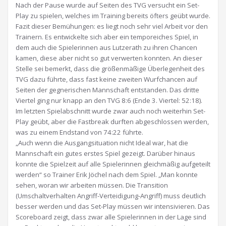
Nach der Pause wurde auf Seiten des TVG versucht ein Set-
Play zu spielen, welches im Training bereits öfters geübt wurde.
Fazit dieser Bemühungen: es liegt noch sehr viel Arbeit vor den
Trainern. Es entwickelte sich aber ein temporeiches Spiel, in
dem auch die Spielerinnen aus Lutzerath zu ihren Chancen
kamen, diese aber nicht so gut verwerten konnten. An dieser
Stelle sei bemerkt, dass die größenmäßige Überlegenheit des
TVG dazu führte, dass fast keine zweiten Wurfchancen auf
Seiten der gegnerischen Mannschaft entstanden. Das dritte
Viertel ging nur knapp an den TVG 8:6 (Ende 3. Viertel: 52:18).
Im letzten Spielabschnitt wurde zwar auch noch weiterhin Set-
Play geübt, aber die Fastbreak durften abgeschlossen werden,
was zu einem Endstand von 74:22 führte.
„Auch wenn die Ausgangsituation nicht Ideal war, hat die
Mannschaft ein gutes erstes Spiel gezeigt. Darüber hinaus
konnte die Spielzeit auf alle Spielerinnen gleichmäßig aufgeteilt
werden“ so Trainer Erik Jöchel nach dem Spiel. „Man konnte
sehen, woran wir arbeiten müssen. Die Transition
(Umschaltverhalten Angriff-Verteidigung-Angriff) muss deutlich
besser werden und das Set-Play müssen wir intensivieren. Das
Scoreboard zeigt, dass zwar alle Spielerinnen in der Lage sind