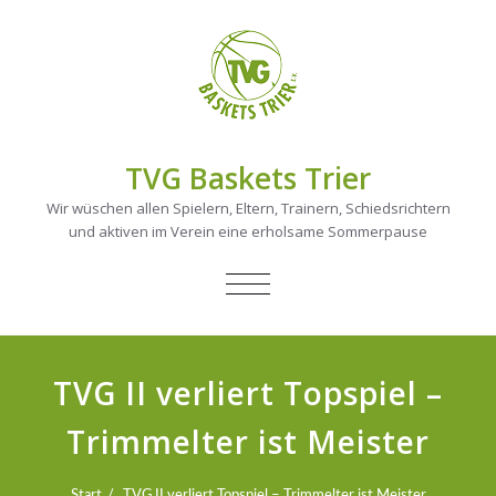
TVG Baskets Trier
Wir wüschen allen Spielern, Eltern, Trainern, Schiedsrichtern
und aktiven im Verein eine erholsame Sommerpause
NAVIGATION
UMSCHALTEN
TVG II verliert Topspiel –
Trimmelter ist Meister
Start
TVG II verliert Topspiel – Trimmelter ist Meister