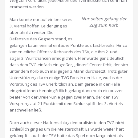
Weg zum Korb dicht. Jede Aktion des TVG musste sich sehr hart
erarbeitet werden.
Nur selten gelang der
Man konnte nur auf ein besseres
Zug zum Korb
3. Viertel hoffen. Leider ging es
aber ähnlich weiter. Die
Defensive des Gegners stand, es
gelangen kaum einmal einfache Punkte aus fast-breaks. Hinzu
kamen etliche Offensiv-Rebounds des TSV, die ihm 2. und
sogar 3. Wurfchancen ermöglichten. Hier wurde ganz deutlich,
dass dem TVG einfach ein großer, „dicker“ Center fehlt, der sich
unter dem Korb auch mal gegen 2 Mann durchsetzt. Trotz guter
Unterstützung durch einige TVG Fans in der Halle, wuchs der
Vorsrpung des TSV unerbittlich an. Dem gerade in der Halle
eingetroffenen Henning Frölich gelang dann noch ein buzzer-
beater von der Dreier-Linie gegen zwei Mann, der den TSV
Vorsprung auf 21 Punkte mit dem Schlusspfiff des 3. Viertels
anschwellen ließ.
Doch auch dieser Nackenschlag demoralisierte den TVG nicht –
schließlich ging es um die Meisterschaft. Es wurde weiter hart
gekämpft – auch der TSV hatte das Spiel noch lange nicht als