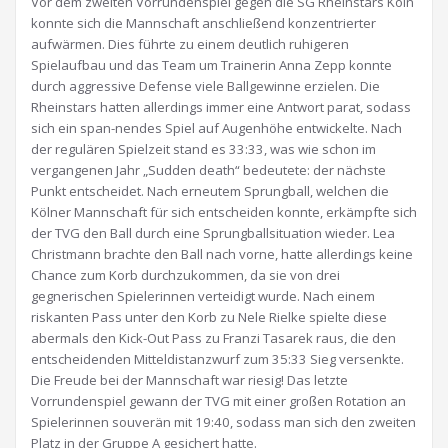
Vor dem zweiten Vorrundenspiel gegen die SG Rheinstars Köln
konnte sich die Mannschaft anschließend konzentrierter
aufwärmen. Dies führte zu einem deutlich ruhigeren
Spielaufbau und das Team um Trainerin Anna Zepp konnte
durch aggressive Defense viele Ballgewinne erzielen. Die
Rheinstars hatten allerdings immer eine Antwort parat, sodass
sich ein span-nendes Spiel auf Augenhöhe entwickelte. Nach
der regulären Spielzeit stand es 33:33, was wie schon im
vergangenen Jahr „Sudden death“ bedeutete: der nächste
Punkt entscheidet. Nach erneutem Sprungball, welchen die
Kölner Mannschaft für sich entscheiden konnte, erkämpfte sich
der TVG den Ball durch eine Sprungballsituation wieder. Lea
Christmann brachte den Ball nach vorne, hatte allerdings keine
Chance zum Korb durchzukommen, da sie von drei
gegnerischen Spielerinnen verteidigt wurde. Nach einem
riskanten Pass unter den Korb zu Nele Rielke spielte diese
abermals den Kick-Out Pass zu Franzi Tasarek raus, die den
entscheidenden Mitteldistanzwurf zum 35:33 Sieg versenkte.
Die Freude bei der Mannschaft war riesig! Das letzte
Vorrundenspiel gewann der TVG mit einer großen Rotation an
Spielerinnen souverän mit 19:40, sodass man sich den zweiten
Platz in der Gruppe A gesichert hatte.