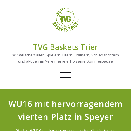
TVG Baskets Trier
Wir wüschen allen Spielern, Eltern, Trainern, Schiedsrichtern
und aktiven im Verein eine erholsame Sommerpause
NAVIGATION
UMSCHALTEN
WU16 mit hervorragendem
vierten Platz in Speyer
Start
WU16 mit hervorragendem vierten Platz in Speyer