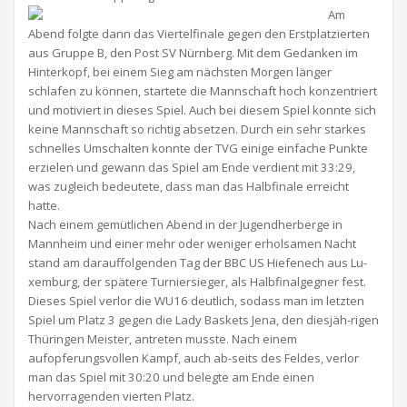
Am
Abend folgte dann das Viertelfinale gegen den Erstplatzierten
aus Gruppe B, den Post SV Nürnberg. Mit dem Gedanken im
Hinterkopf, bei einem Sieg am nächsten Morgen länger
schlafen zu können, startete die Mannschaft hoch konzentriert
und motiviert in dieses Spiel. Auch bei diesem Spiel konnte sich
keine Mannschaft so richtig absetzen. Durch ein sehr starkes
schnelles Umschalten konnte der TVG einige einfache Punkte
erzielen und gewann das Spiel am Ende verdient mit 33:29,
was zugleich bedeutete, dass man das Halbfinale erreicht
hatte.
Nach einem gemütlichen Abend in der Jugendherberge in
Mannheim und einer mehr oder weniger erholsamen Nacht
stand am darauffolgenden Tag der BBC US Hiefenech aus Lu-
xemburg, der spätere Turniersieger, als Halbfinalgegner fest.
Dieses Spiel verlor die WU16 deutlich, sodass man im letzten
Spiel um Platz 3 gegen die Lady Baskets Jena, den diesjäh-rigen
Thüringen Meister, antreten musste. Nach einem
aufopferungsvollen Kampf, auch ab-seits des Feldes, verlor
man das Spiel mit 30:20 und belegte am Ende einen
hervorragenden vierten Platz.