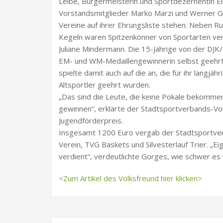
Leibe, Bürgermeisterin und Sportdezernentin E
Vorstandsmitglieder Marko Marzi und Werner G
Vereine auf ihrer Ehrungsliste stehen. Neben R
Kegeln waren Spitzenkönner von Sportarten vertr
Juliane Mindermann. Die 15-Jährige von der DJK/
EM- und WM-Medaillengewinnerin selbst geehrt w
spielte damit auch auf die an, die für ihr lang
Altsportler geehrt wurden.
„Das sind die Leute, die keine Pokale bekomme
gewinnen“, erklärte der Stadtsportverbands-Vor
Jugendförderpreis.
Insgesamt 1200 Euro vergab der Stadtsportver
Verein, TVG Baskets und Silvesterlauf Trier. „Eig
verdient“, verdeutlichte Gorges, wie schwer es
<Zum Artikel des Volksfreund hier klicken>