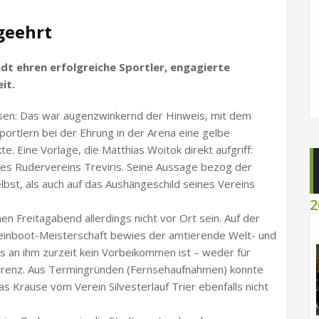
geehrt
adt ehren erfolgreiche Sportler, engagierte
it.
ssen: Das war augenzwinkernd der Hinweis, mit dem
ortlern bei der Ehrung in der Arena eine gelbe
. Eine Vorlage, die Matthias Woitok direkt aufgriff:
des Rudervereins Treviris. Seine Aussage bezog der
elbst, als auch auf das Aushängeschild seines Vereins
2
Freitagabend allerdings nicht vor Ort sein. Auf der
Kleinboot-Meisterschaft bewies der amtierende Welt- und
 an ihm zurzeit kein Vorbeikommen ist – weder für
urrenz. Aus Termingründen (Fernsehaufnahmen) konnte
s Krause vom Verein Silvesterlauf Trier ebenfalls nicht