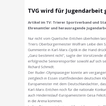
TVG wird für Jugendarbeit 
Artikel im TV: Trierer Sportverband und St
Ehrenamtler und herausragende Jugendarbe
Nur nicht vom Quietsche-Entchen überholen la
Triers Oberbürgermeister Wolfram Leibe den Sp
Gummiente in Karl-Marx-Optik in die Hand drückte
„Ganz bestimmt nicht“, sagte der Vorsitzende 
erfolgreiche Seniorensportler sowohl auf sich s
Richard Schmidt.
Der Ruder-Olympiasieger konnte am vergangenen 
zeitgleich in Essen stattfindenden deutschen 
Europameister mit dem Deutschlandachter, dass
Karl-Marx-Entchen noch für die nationale Konk
auch Hindernislauf-Europameisterin Gesa Felicita
in die Arena kommen.