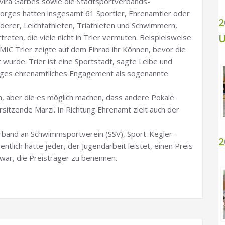
lvira Garbes sowie die Stadtsportverbands-
orges hatten insgesamt 61 Sportler, Ehrenamtler oder
2
uderer, Leichtathleten, Triathleten und Schwimmern,
U
eten, die viele nicht in Trier vermuten. Beispielsweise
MIC Trier zeigte auf dem Einrad ihr Können, bevor die
urde. Trier ist eine Sportstadt, sagte Leibe und
jähriges ehrenamtliches Engagement als sogenannte
n, aber die es möglich machen, dass andere Pokale
sitzende Marzi. In Richtung Ehrenamt zielt auch der
band an Schwimmsportverein (SSV), Sport-Kegler-
2
entlich hätte jeder, der Jugendarbeit leistet, einen Preis
 war, die Preisträger zu benennen.