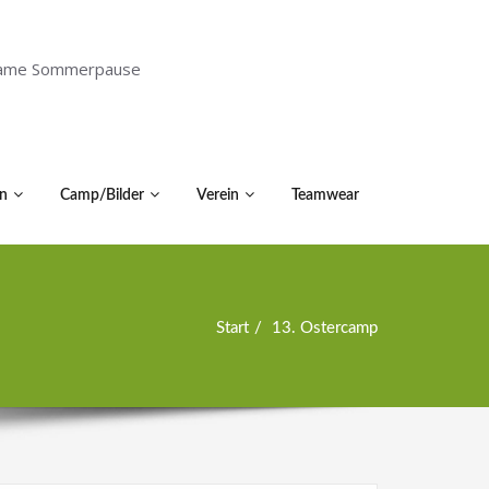
holsame Sommerpause
n
Camp/Bilder
Verein
Teamwear
Start
13. Ostercamp