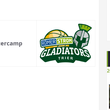
tercamp
2