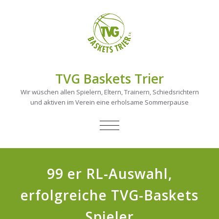
TVG Baskets Trier
Wir wüschen allen Spielern, Eltern, Trainern, Schiedsrichtern
und aktiven im Verein eine erholsame Sommerpause
NAVIGATION
UMSCHALTEN
99 er RL-Auswahl,
erfolgreiche TVG-Baskets
Spieler