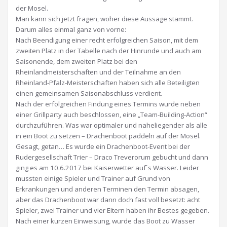
der Mosel.
Man kann sich jetzt fragen, woher diese Aussage stammt.
Darum alles einmal ganz von vorne:
Nach Beendigung einer recht erfolgreichen Saison, mit dem
zweiten Platz in der Tabelle nach der Hinrunde und auch am
Saisonende, dem zweiten Platz bei den
Rheinlandmeisterschaften und der Teilnahme an den
Rheinland-Pfalz-Meisterschaften haben sich alle Beteiligten
einen gemeinsamen Saisonabschluss verdient.
Nach der erfolgreichen Findung eines Termins wurde neben
einer Grillparty auch beschlossen, eine „Team-Building-Action“
durchzuführen. Was war optimaler und naheliegender als alle
in ein Boot zu setzen – Drachenboot paddeln auf der Mosel.
Gesagt, getan… Es wurde ein Drachenboot-Event bei der
Rudergesellschaft Trier – Draco Treverorum gebucht und dann
ging es am 10.6.2017 bei Kaiserwetter auf`s Wasser. Leider
mussten einige Spieler und Trainer auf Grund von
Erkrankungen und anderen Terminen den Termin absagen,
aber das Drachenboot war dann doch fast voll besetzt: acht
Spieler, zwei Trainer und vier Eltern haben ihr Bestes gegeben.
Nach einer kurzen Einweisung, wurde das Boot zu Wasser