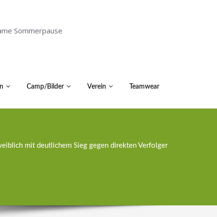
holsame Sommerpause
n
Camp/Bilder
Verein
Teamwear
iblich mit deutlichem Sieg gegen direkten Verfolger