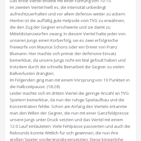
Das erste Viertel endete mit einer Führung von 10:15.
Im zweiten Viertel hieß es, die Intensität unbedingt
aufrechtzuerhalten und vor allem defensiv weiter zu ackern.
Hierbei ist die auffällig gute Helpside vom TVG zu erwähnen,
die den Zug der Gegner erschwerte und sie damit zu
Mitteldistanzwürfen zwang. In diesem Viertel hatte jeder von
unseren Jungs einen Korberfolg, sei es zwei erfolgreiche
Freiwürfe von Maurice Schons oder ein Dreier von Franz
Blumann. Hier machte sich primär der defensive Einsatz
bemerkbar, da unsere Jungs nicht ein Mal gefoult haben und
trotzdem durch die schnelle Beinarbeit die Gegner zu vielen
Ballverlusten drängten.
Im Folgenden ging man mit einem Vorsprung von 10 Punkten in
die Halbzeitpause. (18:28)
Leider machte sich im dritten Viertel die geringe Anzahl an TVG
Spielern bemerkbar, da nun der ruhige Spielaufbau und die
Konzentration fehlte. Schon am Anfang des Viertels erkannte
man den Willen der Gegner, die nun mit einer Ganzfeldpresse
unsere Jungs unter Druck setzten und das Viertel mit einem
12:0 Lauf einläuteten. Viele Fehlpässe passierten und auch die
Rebounds konnte Wittlich für sich gewinnen, die nun ihre
großen Spieler vordergründig einsetzten. Diese körperliche