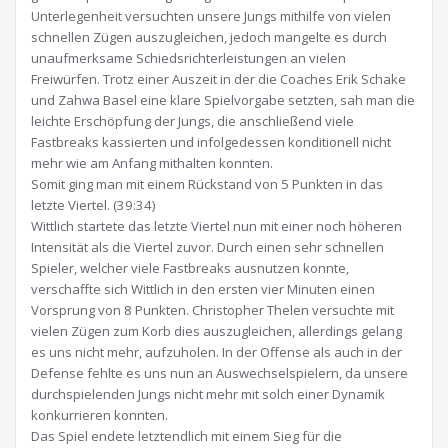
Unterlegenheit versuchten unsere Jungs mithilfe von vielen
schnellen Zügen auszugleichen, jedoch mangelte es durch
unaufmerksame Schiedsrichterleistungen an vielen
Freiwürfen. Trotz einer Auszeit in der die Coaches Erik Schake
und Zahwa Basel eine klare Spielvorgabe setzten, sah man die
leichte Erschöpfung der Jungs, die anschließend viele
Fastbreaks kassierten und infolgedessen konditionell nicht
mehr wie am Anfang mithalten konnten.
Somit ging man mit einem Rückstand von 5 Punkten in das
letzte Viertel. (39:34)
Wittlich startete das letzte Viertel nun mit einer noch höheren
Intensität als die Viertel zuvor. Durch einen sehr schnellen
Spieler, welcher viele Fastbreaks ausnutzen konnte,
verschaffte sich Wittlich in den ersten vier Minuten einen
Vorsprung von 8 Punkten. Christopher Thelen versuchte mit
vielen Zügen zum Korb dies auszugleichen, allerdings gelang
es uns nicht mehr, aufzuholen. In der Offense als auch in der
Defense fehlte es uns nun an Auswechselspielern, da unsere
durchspielenden Jungs nicht mehr mit solch einer Dynamik
konkurrieren konnten.
Das Spiel endete letztendlich mit einem Sieg für die