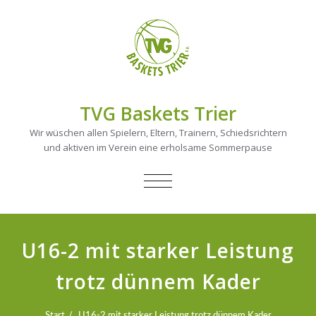
TVG Baskets Trier
Wir wüschen allen Spielern, Eltern, Trainern, Schiedsrichtern
und aktiven im Verein eine erholsame Sommerpause
NAVIGATION
UMSCHALTEN
U16-2 mit starker Leistung
trotz dünnem Kader
Start
U16-2 mit starker Leistung trotz dünnem Kader