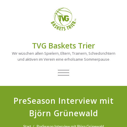
TVG Baskets Trier
Wir wüschen allen Spielern, Eltern, Trainern, Schiedsrichtern
und aktiven im Verein eine erholsame Sommerpause
NAVIGATION
UMSCHALTEN
PreSeason Interview mit
Björn Grünewald
Start
PreSeason Interview mit Björn Grünewald